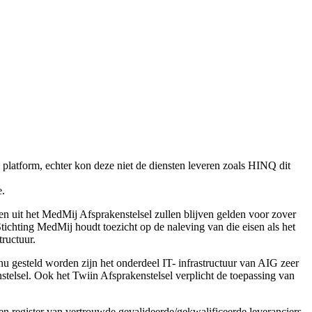
 platform, echter kon deze niet de diensten leveren zoals HINQ dit
e.
en uit het MedMij Afsprakenstelsel zullen blijven gelden voor zover
Stichting MedMij houdt toezicht op de naleving van die eisen als het
ructuur.
 gesteld worden zijn het onderdeel IT- infrastructuur van AIG zeer
telsel. Ook het Twiin Afsprakenstelsel verplicht de toepassing van
een register van vertrouwde gevalideerde/gekwalificeerde leveranciers