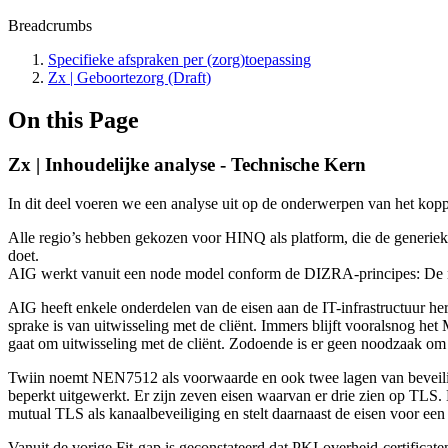
Breadcrumbs
Specifieke afspraken per (zorg)toepassing
Zx | Geboortezorg (Draft)
On this Page
Zx | Inhoudelijke analyse - Technische Kern
In dit deel voeren we een analyse uit op de onderwerpen van het kopp
Alle regio’s hebben gekozen voor HINQ als platform, die de generieke 
doet.
AIG werkt vanuit een node model conform de DIZRA-principes: De node
AIG heeft enkele onderdelen van de eisen aan de IT-infrastructuur her
sprake is van uitwisseling met de cliënt. Immers blijft vooralsnog he
gaat om uitwisseling met de cliënt. Zodoende is er geen noodzaak om 
Twiin noemt NEN7512 als voorwaarde en ook twee lagen van beveiligin
beperkt uitgewerkt. Er zijn zeven eisen waarvan er drie zien op TLS.
mutual TLS als kanaalbeveiliging en stelt daarnaast de eisen voor een
Vanuit de vorige Fit-gap is geconstateerd dat PKI-overheid-certificat