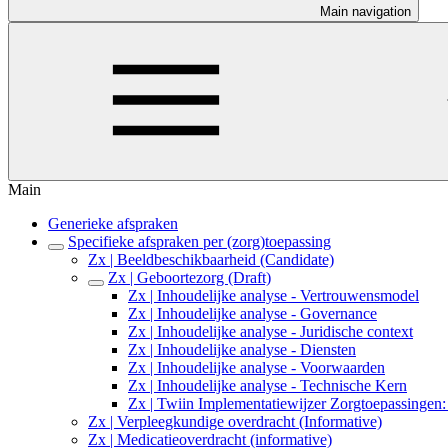
Main navigation
Main
Generieke afspraken
Specifieke afspraken per (zorg)toepassing
Zx | Beeldbeschikbaarheid (Candidate)
Zx | Geboortezorg (Draft)
Zx | Inhoudelijke analyse - Vertrouwensmodel
Zx | Inhoudelijke analyse - Governance
Zx | Inhoudelijke analyse - Juridische context
Zx | Inhoudelijke analyse - Diensten
Zx | Inhoudelijke analyse - Voorwaarden
Zx | Inhoudelijke analyse - Technische Kern
Zx | Twiin Implementatiewijzer Zorgtoepassingen:
Zx | Verpleegkundige overdracht (Informative)
Zx | Medicatieoverdracht (informative)