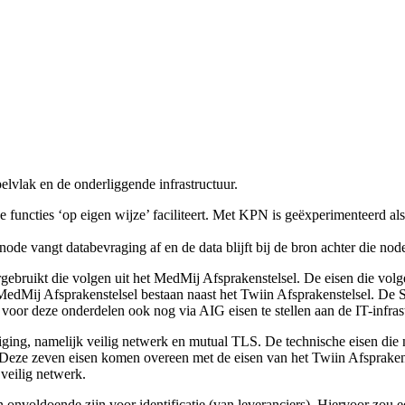
elvlak en de onderliggende infrastructuur.
functies ‘op eigen wijze’ faciliteert. Met KPN is geëxperimenteerd als
 vangt databevraging af en de data blijft bij de bron achter die nod
gebruikt die volgen uit het MedMij Afsprakenstelsel. De eisen die volg
t MedMij Afsprakenstelsel bestaan naast het Twiin Afsprakenstelsel. De 
voor deze onderdelen ook nog via AIG eisen te stellen aan de IT-infrast
g, namelijk veilig netwerk en mutual TLS. De technische eisen die nu
 Deze zeven eisen komen overeen met de eisen van het Twiin Afsprakens
 veilig netwerk.
en onvoldoende zijn voor identificatie (van leveranciers). Hiervoor zou 