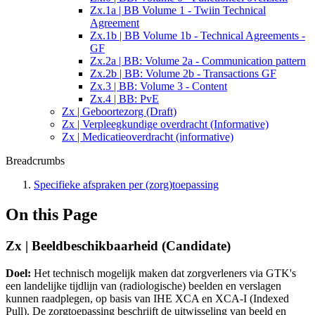
Zx.1a | BB Volume 1 - Twiin Technical
Agreement
Zx.1b | BB Volume 1b - Technical Agreements -
GF
Zx.2a | BB: Volume 2a - Communication pattern
Zx.2b | BB: Volume 2b - Transactions GF
Zx.3 | BB: Volume 3 - Content
Zx.4 | BB: PvE
Zx | Geboortezorg (Draft)
Zx | Verpleegkundige overdracht (Informative)
Zx | Medicatieoverdracht (informative)
Breadcrumbs
Specifieke afspraken per (zorg)toepassing
On this Page
Zx | Beeldbeschikbaarheid (Candidate)
Doel:
Het technisch mogelijk maken dat zorgverleners via GTK's
een landelijke tijdlijn van (radiologische) beelden en verslagen
kunnen raadplegen, op basis van IHE XCA en XCA-I (Indexed
Pull). De zorgtoepassing beschrijft de uitwisseling van beeld en