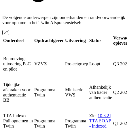
De volgende onderwerpen zijn onderhanden en randvoorwaardelijk
voor opname in het Twiin Afsprakenstelsel:
Verwac
Onderdeel
Opdrachtgever
Uitvoering
Status
oplever
Beproeving:
uitvoering PoC
VZVZ
Projectgroep
Loopt
Q3 202
en pilot
Tijdelijke
Afhankelijk
afspraken voor
Programma
Ministerie
van kader
Q2 202
authenticatie
Twiin
VWS
authenticatie
BB
TTA Indexed
Zie:
10.3.2 |
Pull opnemen in
Programma
Programma
TTA SOAP
Q1 202
Twiin
Twiin
Twiin
- Indexed