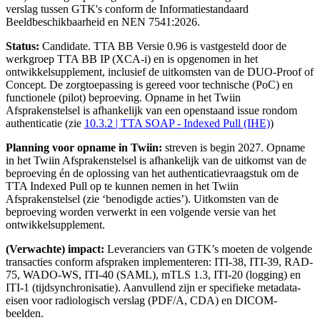
verslag tussen GTK's conform de Informatiestandaard
Beeldbeschikbaarheid en NEN 7541:2026.
Status
:
Candidate.
TTA BB Versie 0.96 is vastgesteld door de
werkgroep TTA BB IP (XCA-i) en is opgenomen in het
ontwikkelsupplement, inclusief de uitkomsten van de DUO-Proof of
Concept. De zorgtoepassing is gereed voor technische (PoC) en
functionele (pilot) beproeving. Opname in het Twiin
Afsprakenstelsel is afhankelijk van een openstaand issue rondom
authenticatie (zie
10.3.2 | TTA SOAP - Indexed Pull (IHE)
)
Planning voor opname in Twiin:
streven is begin 2027. Opname
in het Twiin Afsprakenstelsel is afhankelijk van de uitkomst van de
beproeving én de oplossing van het authenticatievraagstuk om de
TTA Indexed Pull op te kunnen nemen in het Twiin
Afsprakenstelsel (zie ‘benodigde acties’). Uitkomsten van de
beproeving worden verwerkt in een volgende versie van het
ontwikkelsupplement.
(Verwachte) impact:
Leveranciers van GTK’s moeten de volgende
transacties conform afspraken implementeren: ITI-38, ITI-39, RAD-
75, WADO-WS, ITI-40 (SAML), mTLS 1.3, ITI-20 (logging) en
ITI-1 (tijdsynchronisatie). Aanvullend zijn er specifieke metadata-
eisen voor radiologisch verslag (PDF/A, CDA) en DICOM-
beelden.