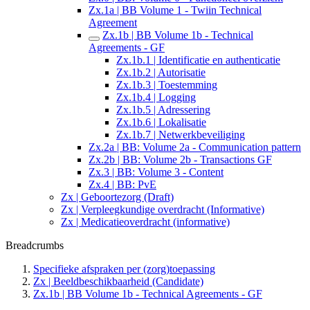
Zx.1a | BB Volume 1 - Twiin Technical
Agreement
Zx.1b | BB Volume 1b - Technical
Agreements - GF
Zx.1b.1 | Identificatie en authenticatie
Zx.1b.2 | Autorisatie
Zx.1b.3 | Toestemming
Zx.1b.4 | Logging
Zx.1b.5 | Adressering
Zx.1b.6 | Lokalisatie
Zx.1b.7 | Netwerkbeveiliging
Zx.2a | BB: Volume 2a - Communication pattern
Zx.2b | BB: Volume 2b - Transactions GF
Zx.3 | BB: Volume 3 - Content
Zx.4 | BB: PvE
Zx | Geboortezorg (Draft)
Zx | Verpleegkundige overdracht (Informative)
Zx | Medicatieoverdracht (informative)
Breadcrumbs
Specifieke afspraken per (zorg)toepassing
Zx | Beeldbeschikbaarheid (Candidate)
Zx.1b | BB Volume 1b - Technical Agreements - GF