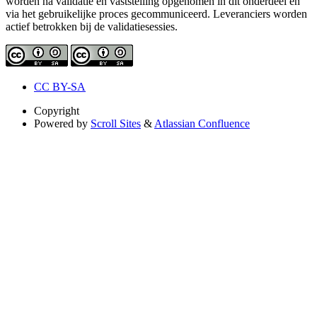
worden na validatie en vaststelling opgenomen in dit onderdeel en
via het gebruikelijke proces gecommuniceerd. Leveranciers worden
actief betrokken bij de validatiesessies.
CC BY-SA
Copyright
Powered by
Scroll Sites
&
Atlassian Confluence